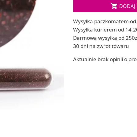
Soda, kwasek, formy do kul do kąpieli

DODAJ 
ia
Dodatki: barwniki i zapachy
ia
RZEŹBA, GLINY I ODLEWY
Wysyłka paczkomatem od 
ACHOWE
Lepienie i rzeźbienie
Wysyłka kurierem od 14,2
Odlewy dekoracyjne
Darmowa wysyłka od 250z
Tworzenie z gliny polimerowej
30 dni na zwrot towaru
Modelowanie dla dzieci
Aktualnie brak opinii o pr
 robótek ręcznych