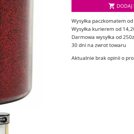

DODAJ 
ia
Zestawy do kul do kąpieli
ia
Soda, kwasek, formy do kul do kąpieli
Wysyłka paczkomatem od 
Dodatki: barwniki i zapachy
ACHOWE
Wysyłka kurierem od 14,2
RZEŹBA, GLINY I ODLEWY
Darmowa wysyłka od 250z
Lepienie i rzeźbienie
30 dni na zwrot towaru
Odlewy dekoracyjne
Tworzenie z gliny polimerowej
Aktualnie brak opinii o pr
Modelowanie dla dzieci
 robótek ręcznych