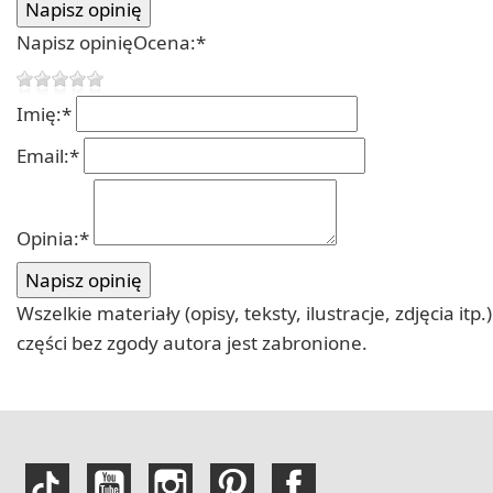
Napisz opinię
Ocena:
*
Imię:
*
Email:
*
Opinia:
*
Wszelkie materiały (opisy, teksty, ilustracje, zdjęcia
części bez zgody autora jest zabronione.