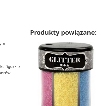
Produkty powiązane:
nym
i, figurki z
tworów