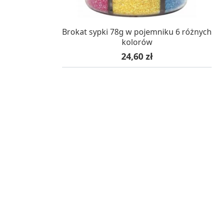
W MAGAZYNIE, DOSTAWA 24H
Brokat sypki 78g w pojemniku 6 różnych
kolorów
Cena
24,60 zł