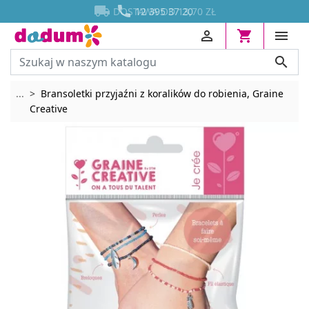




DOSTAWA OD 13,70 ZŁ
12 395 37 20




Rozwiń breadcrumbs
...
Bransoletki przyjaźni z koralików do robienia, Graine
Creative