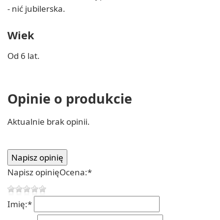
- nić jubilerska.
Wiek
Od 6 lat.
Opinie o produkcie
Aktualnie brak opinii.
Napisz opinię
Ocena:
*
Imię:
*