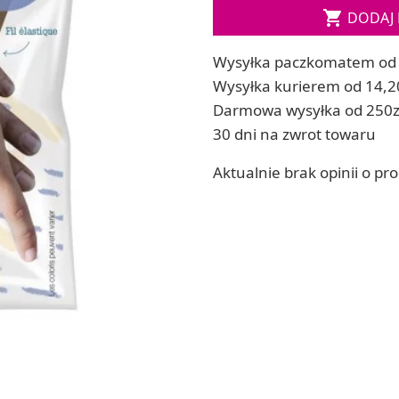

DODAJ 
ia
Zestawy do kul do kąpieli
ia
Soda, kwasek, formy do kul do kąpieli
Wysyłka paczkomatem od 
Dodatki: barwniki i zapachy
ACHOWE
Wysyłka kurierem od 14,2
RZEŹBA, GLINY I ODLEWY
Darmowa wysyłka od 250z
Lepienie i rzeźbienie
30 dni na zwrot towaru
Odlewy dekoracyjne
Tworzenie z gliny polimerowej
Aktualnie brak opinii o pr
Modelowanie dla dzieci
 robótek ręcznych