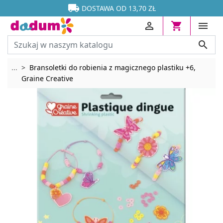




DOSTAWA OD 13,70 ZŁ




Rozwiń breadcrumbs
...
Bransoletki do robienia z magicznego plastiku +6,
Graine Creative