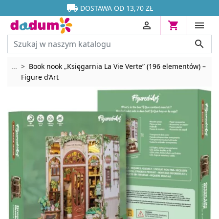




DOSTAWA OD 13,70 ZŁ




Rozwiń breadcrumbs
...
Book nook „Księgarnia La Vie Verte” (196 elementów) –
Figure d’Art