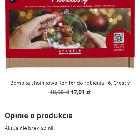
Bombka choinkowa Renifer do robienia +6, Creativ
Cena podstawowa
Cena
18,90 zł
17,01 zł
Opinie o produkcie
Aktualnie brak opinii.