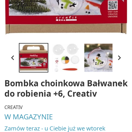


Bombka choinkowa Bałwanek
do robienia +6, Creativ
CREATIV
W MAGAZYNIE
Zamów teraz - u Ciebie już we wtorek