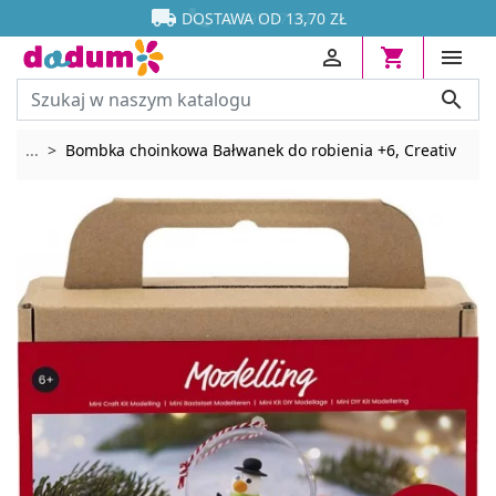




DOSTAWA OD 13,70 ZŁ




Rozwiń breadcrumbs
...
Bombka choinkowa Bałwanek do robienia +6, Creativ