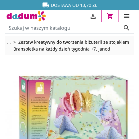




DOSTAWA OD 13,70 ZŁ




Rozwiń breadcrumbs
...
Zestaw kreatywny do tworzenia biżuterii ze stojakiem
Bransoletka na każdy dzień tygodnia +7, Janod