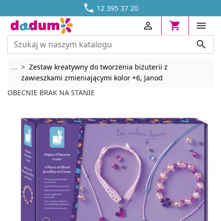




DOSTAWA OD 13,70 ZŁ
12 395 37 20




Rozwiń breadcrumbs
...
Zestaw kreatywny do tworzenia biżuterii z
zawieszkami zmieniającymi kolor +6, Janod
OBECNIE BRAK NA STANIE