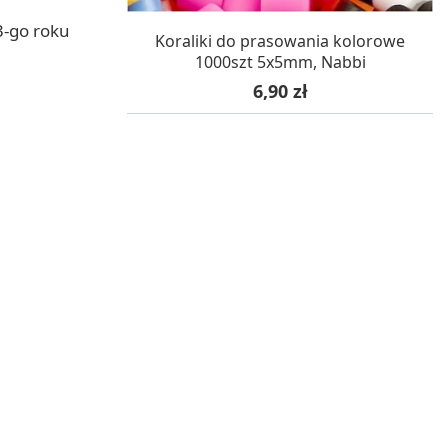
3-go roku
W MAGAZYNIE, DOSTAWA 24H
Koraliki do prasowania kolorowe
1000szt 5x5mm, Nabbi
Cena
6,90 zł