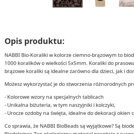
Opis produktu:
NABBI Bio-Koraliki w kolorze ciemno-brązowym to bio
1000 koralików o wielkości 5x5mm. Koraliki do prasowa
brązowe koraliki są idealne zarówno dla dzieci, jak i d
Możesz wykorzystać je do stworzenia różnorodnych proj
- Kolorowe wzory na specjalnych tablicach
- Unikalna biżuteria, w tym naszyjniki i kolczyki,
- Urocze ozdoby na święta, idealne do dekoracji okien c
Co sprawia, że NABBI BioBeads są wyjątkowe? Są bi
Biodolomer. Ten ekologiczny materiał powstaje z surow