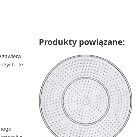
Produkty powiązane:
w zawiera
rczych. Te
anego
 norweskie