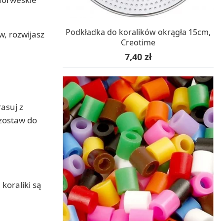
W MAGAZYNIE, DOSTAWA 24H
Podkładka do koralików okrągła 15cm,
w, rozwijasz
Creotime
Cena
7,40 zł
asuj z
ozostaw do
koraliki są