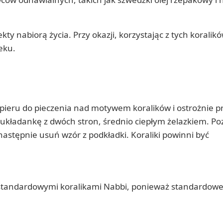
ty nabiorą życia. Przy okazji, korzystając z tych koralikó
eku.
pieru do pieczenia nad motywem koralików i ostrożnie pr
uj układankę z dwóch stron, średnio ciepłym żelazkiem. P
następnie usuń wzór z podkładki. Koraliki powinni być
standardowymi koralikami Nabbi, ponieważ standardowe 