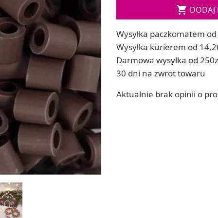

DODAJ 
ia
Zestawy do kul do kąpieli
ia
Soda, kwasek, formy do kul do kąpieli
Wysyłka paczkomatem od 
Dodatki: barwniki i zapachy
ACHOWE
Wysyłka kurierem od 14,2
RZEŹBA, GLINY I ODLEWY
Darmowa wysyłka od 250z
Lepienie i rzeźbienie
30 dni na zwrot towaru
Odlewy dekoracyjne
Tworzenie z gliny polimerowej
Aktualnie brak opinii o pr
Modelowanie dla dzieci
 robótek ręcznych