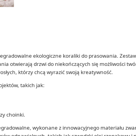
degradowalne ekologiczne koraliki do prasowania. Zesta
nia otwierają drzwi do niekończących się możliwości twó
orosłych, którzy chcą wyrazić swoją kreatywność.
ektów, takich jak:
zy choinki.
odegradowalne, wykonane z innowacyjnego materiału zw
ców odnawialnych, takich jak szwedzki olej rzepakowy i