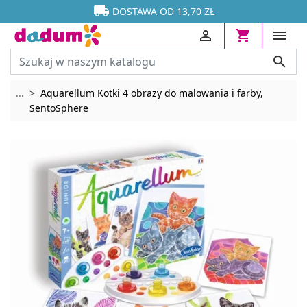




DOSTAWA OD 13,70 ZŁ




Rozwiń breadcrumbs
...
Aquarellum Kotki 4 obrazy do malowania i farby,
SentoSphere