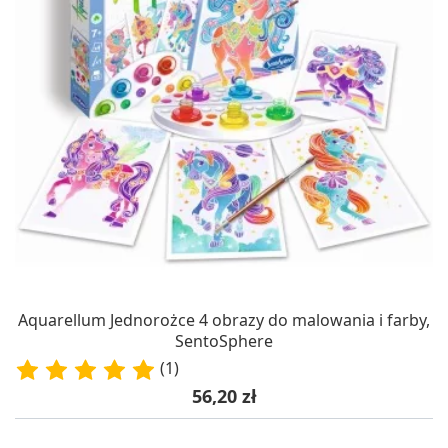
Aquarellum Jednorożce 4 obrazy do malowania i farby,
SentoSphere
(1)
Cena
56,20 zł