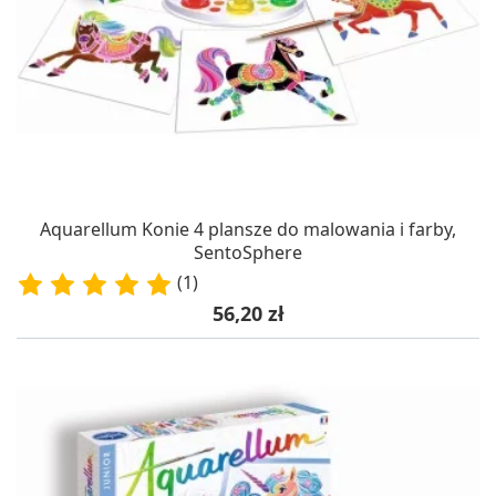
Aquarellum Konie 4 plansze do malowania i farby,
SentoSphere
(1)
Cena
56,20 zł