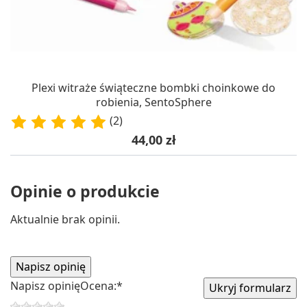
Plexi witraże świąteczne bombki choinkowe do
robienia, SentoSphere
(2)
Cena
44,00 zł
Opinie o produkcie
Aktualnie brak opinii.
Napisz opinię
Ocena:
*