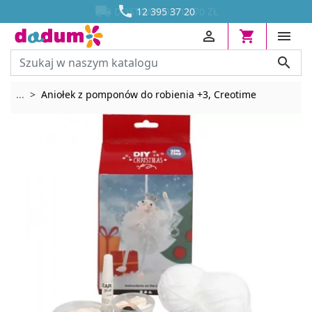




DOSTAWA OD 13,70 ZŁ
12 395 37 20




Rozwiń breadcrumbs
...
Aniołek z pomponów do robienia +3, Creotime