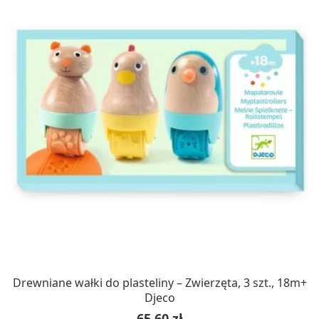
Drewniane wałki do plasteliny – Zwierzęta, 3 szt., 18m+
Djeco
Cena
65,60 zł