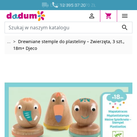




DOSTAWA OD 13,70 ZŁ
12 395 37 20




Rozwiń breadcrumbs
...
Drewniane stemple do plasteliny – Zwierzęta, 3 szt.,
18m+ Djeco