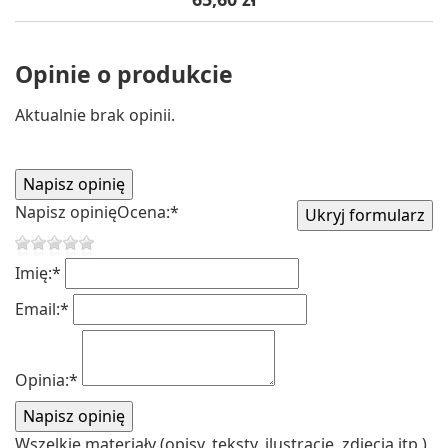
Opinie o produkcie
Aktualnie brak opinii.
Napisz opinię
Ocena:
*
Imię:
*
Email:
*
Opinia:
*
Wszelkie materiały (opisy, teksty, ilustracje, zdjęcia itp.)