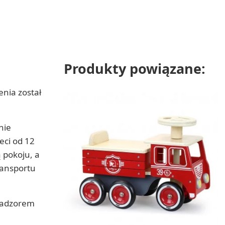
Produkty powiązane:
nia został
nie
eci od 12
 pokoju, a
ransportu
 nadzorem