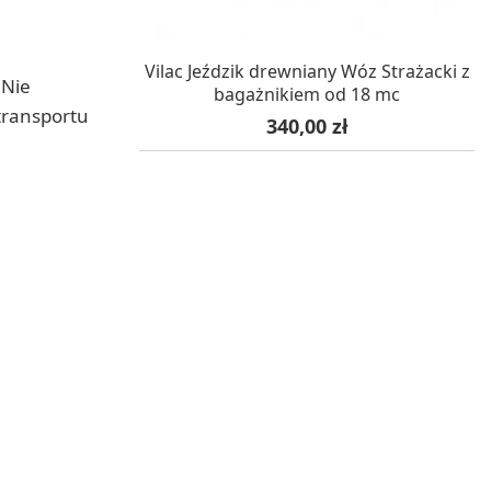
W MAGAZYNIE, DOSTAWA 24H
Vilac Jeździk drewniany Wóz Strażacki z
 Nie
bagażnikiem od 18 mc
transportu
Cena
340,00 zł