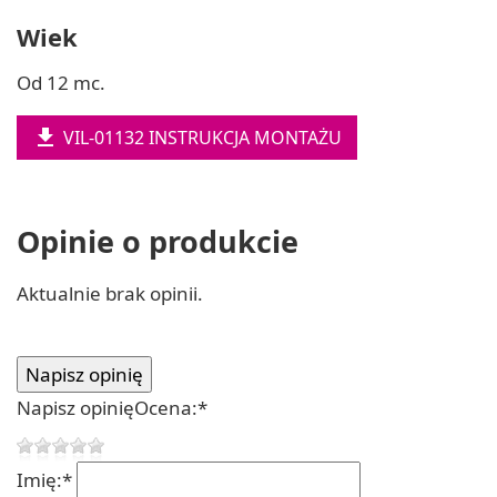
Wiek
Od 12 mc.

VIL-01132 INSTRUKCJA MONTAŻU
Opinie o produkcie
Aktualnie brak opinii.
Napisz opinię
Ocena:
*
Imię:
*