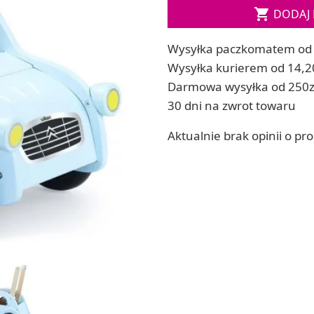

DODAJ 
ia
Zestawy do kul do kąpieli
ia
Soda, kwasek, formy do kul do kąpieli
Wysyłka paczkomatem od 
Dodatki: barwniki i zapachy
ACHOWE
Wysyłka kurierem od 14,2
RZEŹBA, GLINY I ODLEWY
Darmowa wysyłka od 250z
Lepienie i rzeźbienie
30 dni na zwrot towaru
Odlewy dekoracyjne
Tworzenie z gliny polimerowej
Aktualnie brak opinii o pr
Modelowanie dla dzieci
 robótek ręcznych