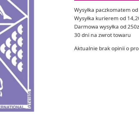
ia
Zestawy do kul do kąpieli
Wysyłka paczkomatem od 
ia
Soda, kwasek, formy do kul do kąpieli
Wysyłka kurierem od 14,2
Dodatki: barwniki i zapachy
Darmowa wysyłka od 250z
ACHOWE
RZEŹBA, GLINY I ODLEWY
30 dni na zwrot towaru
Lepienie i rzeźbienie
Aktualnie brak opinii o pr
Odlewy dekoracyjne
Tworzenie z gliny polimerowej
Modelowanie dla dzieci
 robótek ręcznych