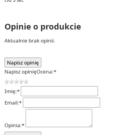
Opinie o produkcie
Aktualnie brak opinii.
Napisz opinię
Ocena:
*
Imię:
*
Email:
*
Opinia:
*