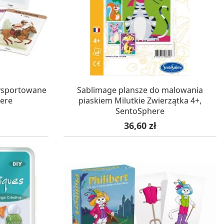
WA 24H
W MAGAZYNIE, DOSTAWA 24H
wysportowane
Sablimage plansze do malowania
here
piaskiem Milutkie Zwierzątka 4+,
SentoSphere
Cena
36,60 zł