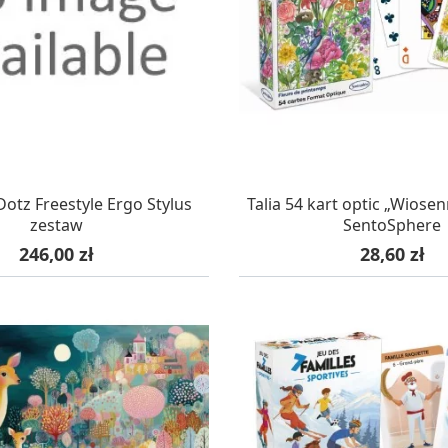
AZYNIE, DOSTAWA 24H
W MAGAZYNIE, DOSTA
otz Freestyle Ergo Stylus
Talia 54 kart optic „Wiosen
zestaw
SentoSphere
Cena
Cena
246,00 zł
28,60 zł