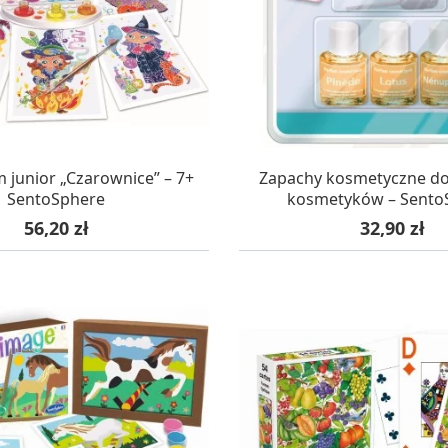
AZYNIE, DOSTAWA 24H
W MAGAZYNIE, DOSTA
 junior „Czarownice” – 7+
Zapachy kosmetyczne do
SentoSphere
kosmetyków – Sento
Cena
Cena
56,20 zł
32,90 zł