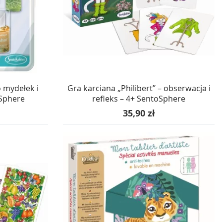
WA 24H
W MAGAZYNIE, DOSTAWA 24H
 mydełek i
Gra karciana „Philibert” – obserwacja i
Sphere
refleks – 4+ SentoSphere
Cena
35,90 zł