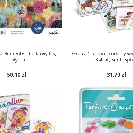
AZYNIE, DOSTAWA 24H
W MAGAZYNIE, DOSTA
4 elementy – bajkowy las,
Gra w 7 rodzin - rodziny 
Calypto
- 3-4 lat, SentoSp
Cena
Cena
50,10 zł
31,70 zł