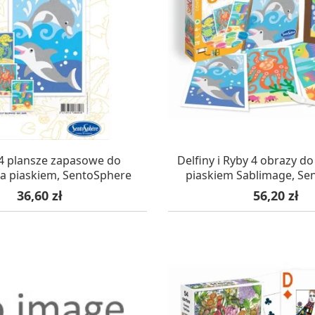
Soda, kwasek, formy do kul do kąpieli
ia
Dodatki: barwniki i zapachy
ia
RZEŹBA, GLINY I ODLEWY
ACHOWE
Lepienie i rzeźbienie
Odlewy dekoracyjne
Tworzenie z gliny polimerowej
Modelowanie dla dzieci
AZYNIE, DOSTAWA 24H
W MAGAZYNIE, DOSTA
 robótek ręcznych
 4 plansze zapasowe do
Delfiny i Ryby 4 obrazy d
a piaskiem, SentoSphere
piaskiem Sablimage, Se
Cena
Cena
36,60 zł
56,20 zł