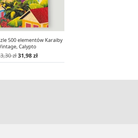
AZYNIE, DOSTAWA 24H
zle 500 elementów Karaiby
Vintage, Calypto
ena podstawowa
Cena
3,30 zł
31,98 zł