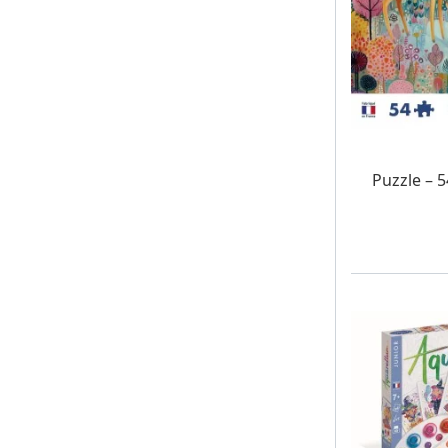
W MAG
Puzzle – 5