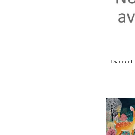
W MAG
Diamond D