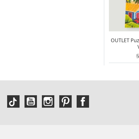
W MAG
OUTLET Puz
C
5