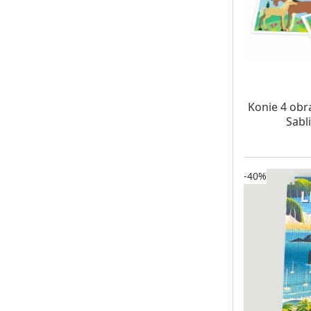
W MAG
Konie 4 obr
Sabl
-40%