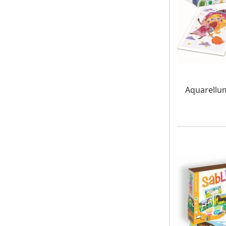
W MAG
Aquarellum