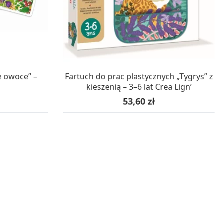
WA 24H
W MAGAZYNIE, DOSTAWA 24H
ie owoce” –
Fartuch do prac plastycznych „Tygrys” z
kieszenią – 3–6 lat Crea Lign’
Cena
53,60 zł