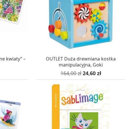
WA 24H
W MAGAZYNIE, DOSTAWA 24H
ne kwiaty” –
OUTLET Duża drewniana kostka
manipulacyjna, Goki
Cena podstawowa
Cena
164,00 zł
24,60 zł