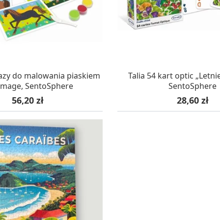
AZYNIE, DOSTAWA 24H
W MAGAZYNIE, DOSTA
azy do malowania piaskiem
Talia 54 kart optic „Letn
image, SentoSphere
SentoSphere
Cena
Cena
56,20 zł
28,60 zł