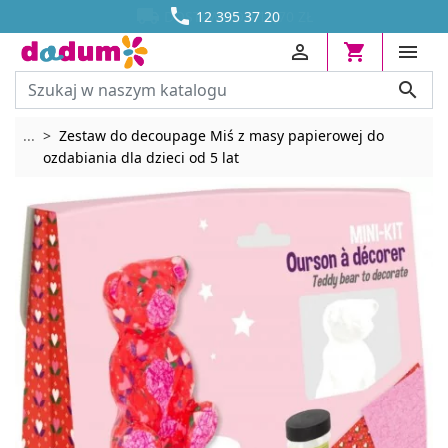




DOSTAWA OD 13,70 ZŁ
12 395 37 20




Rozwiń breadcrumbs
...
Zestaw do decoupage Miś z masy papierowej do
ozdabiania dla dzieci od 5 lat