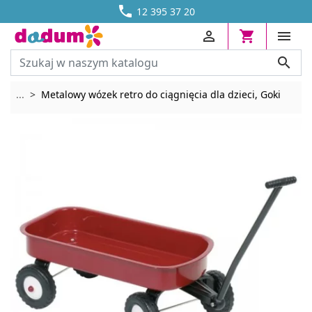




DOSTAWA OD 13,70 ZŁ
12 395 37 20




Rozwiń breadcrumbs
...
Metalowy wózek retro do ciągnięcia dla dzieci, Goki