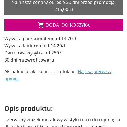
Najniższa cena w okresie 30 dni przed promocją:
215,00 zł

DODAJ DO KOSZYKA
Wysyłka paczkomatem od 13,70zł
Wysyłka kurierem od 14,20zł
Darmowa wysyłka od 250zł
30 dni na zwrot towaru
Aktualnie brak opinii o produkcie.
Napisz pierwszą
opinię.
Opis produktu:
Czerwony wózek metalowy w stylu retro do ciągnięcia
dla dzieci: umożliwia łatwy transport ulubionych