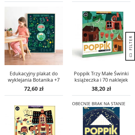
R
F
I
L
T
E
Edukacyjny plakat do
Poppik Trzy Małe Świnki
wyklejania Botanika +7
książeczka i 70 naklejek
Cena
Cena
72,60 zł
38,20 zł
OBECNIE BRAK NA STANIE