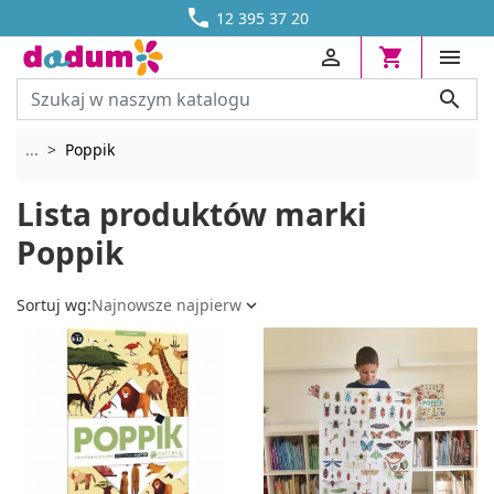




DOSTAWA OD 13,70 ZŁ
12 395 37 20




Rozwiń breadcrumbs
...
Poppik
Lista produktów marki
Poppik
Sortuj wg:
Najnowsze najpierw
