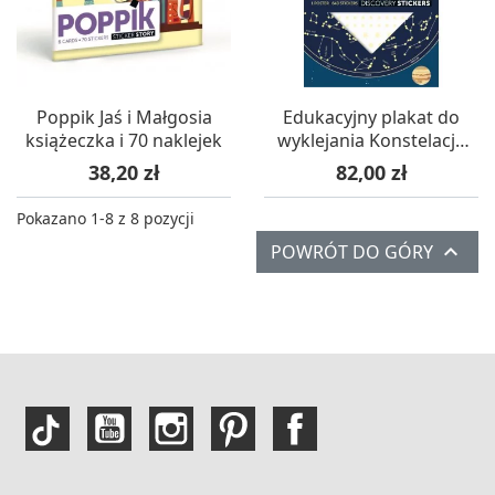
Poppik Jaś i Małgosia
Edukacyjny plakat do
książeczka i 70 naklejek
wyklejania Konstelacje
Gwiazd +7
Cena
Cena
38,20 zł
82,00 zł
Pokazano 1-8 z 8 pozycji

POWRÓT DO GÓRY