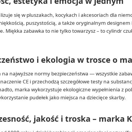
ść, estetyka i emocja w jednym
lizuje się w pluszakach, kocykach i akcesoriach dla niemo
iękkością, puszystością, a także oryginalnym designem i 
e. Miękka zabawka to nie tylko towarzysz – to cylindr cz
zeństwo i ekologia w trosce o ma
a na najwyższe normy bezpieczeństwa — wszystkie zaba
znaczenie CE i przechodzą szczegółowe testy na substanc
nadto, marka wykorzystuje ekologiczne wypełnienia z pol
orzystanie pudełek jako miejsca na dziecięce skarby.
sność, jakość i troska – marka K