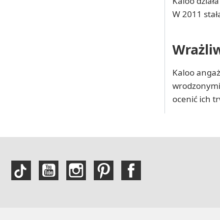
Kaloo działa
W 2011 stał
Wrażliw
Kaloo angażu
wrodzonymi 
ocenić ich t