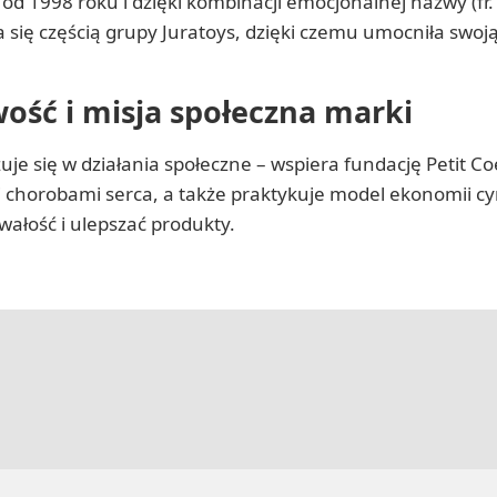
 od 1998 roku i dzięki kombinacji emocjonalnej nazwy (fr.
a się częścią grupy Juratoys, dzięki czemu umocniła sw
ość i misja społeczna marki
je się w działania społeczne – wspiera fundację Petit C
chorobami serca, a także praktykuje model ekonomii cyrk
rwałość i ulepszać produkty.