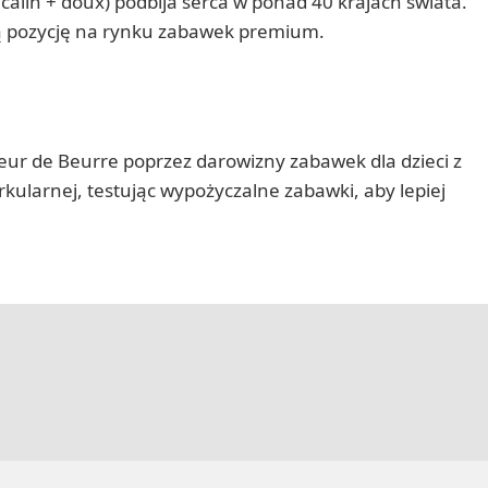
 câlin + doux) podbija serca w ponad 40 krajach świata.
oją pozycję na rynku zabawek premium.
oeur de Beurre poprzez darowizny zabawek dla dzieci z
ularnej, testując wypożyczalne zabawki, aby lepiej