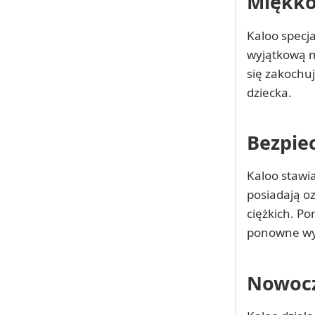
Miękko
Kaloo specja
wyjątkową m
się zakochuj
dziecka.
Bezpiec
Kaloo stawi
posiadają o
ciężkich. Po
ponowne wyk
Nowocze