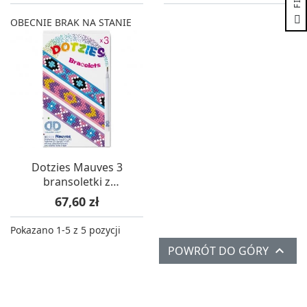
F
I
L
T
E
OBECNIE BRAK NA STANIE
Dotzies Mauves 3
bransoletki z
diamencików
Cena
67,60 zł
Pokazano 1-5 z 5 pozycji

POWRÓT DO GÓRY