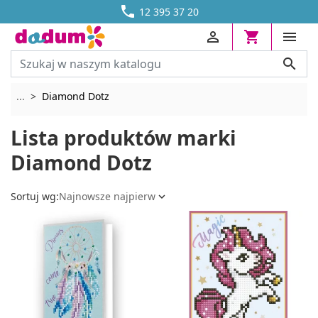




DOSTAWA OD 13,70 ZŁ
12 395 37 20




Rozwiń breadcrumbs
...
Diamond Dotz
Lista produktów marki
Diamond Dotz
Sortuj wg:
Najnowsze najpierw
