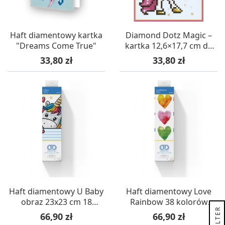
Haft diamentowy kartka
Diamond Dotz Magic –
"Dreams Come True"
kartka 12,6×17,7 cm do
malowania diamencikami
Cena
Cena
33,80 zł
33,80 zł
Haft diamentowy U Baby
Haft diamentowy Love
obraz 23x23 cm 18
Rainbow 38 kolorów
R
kolorów
obraz 23x23
Cena
Cena
66,90 zł
66,90 zł