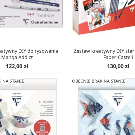
Soda, kwasek, formy do kul do kąpieli
ia
Dodatki: barwniki i zapachy
ia
RZEŹBA, GLINY I ODLEWY
ACHOWE
Lepienie i rzeźbienie
Odlewy dekoracyjne
Tworzenie z gliny polimerowej
Modelowanie dla dzieci
KUJEMY NA DOSTAWĘ
OCZEKUJEMY NA DO
eatywny DIY do rysowania
Zestaw kreatywny DIY sta
Manga Addict
Faber-Castell
Cena
Cena
122,00 zł
130,00 zł
 robótek ręcznych
 NA STANIE
OBECNIE BRAK NA STANIE