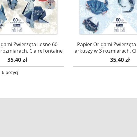
KUJEMY NA DOSTAWĘ
OCZEKUJEMY NA DO
igami Zwierzęta Leśne 60
Papier Origami Zwierzęta
 rozmiarach, ClaireFontaine
arkuszy w 3 rozmiarach, Cl
Cena
Cena
35,40 zł
35,40 zł
 6 pozycji