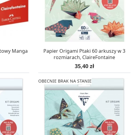
Gry sens
Puzzle ar
Zestawy do cyjanotypii
Puzzle e
Akcesoria i narzędzia do cyjanotypii
Koraliki do prasowania
Techniki artystyczne – eksperymentalne
Zestawy doświadczalne i naukowe
Malowanie piaskiem (Sablimage)
STAWĘ
OCZEKUJEMY NA DOSTAWĘ
rtowy Manga
Papier Origami Ptaki 60 arkuszy w 3
Wydrapywanki
rozmiarach, ClaireFontaine
Techniki mozaikowe i wyklejanki
Cena
35,40 zł
OBECNIE BRAK NA STANIE