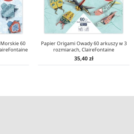
STAWĘ
OCZEKUJEMY NA DOSTAWĘ
 Morskie 60
Papier Origami Owady 60 arkuszy w 3
aireFontaine
rozmiarach, ClaireFontaine
Cena
35,40 zł