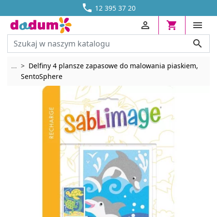




DOSTAWA OD 13,70 ZŁ
12 395 37 20




Rozwiń breadcrumbs
...
Delfiny 4 plansze zapasowe do malowania piaskiem,
SentoSphere