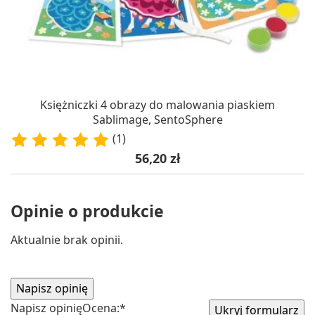
Księżniczki 4 obrazy do malowania piaskiem
Sablimage, SentoSphere
(1)
Cena
56,20 zł
Opinie o produkcie
Aktualnie brak opinii.
Napisz opinię
Ocena:
*