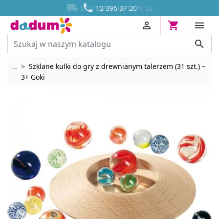




DOSTAWA OD 13,70 ZŁ
12 395 37 20




Rozwiń breadcrumbs
...
Szklane kulki do gry z drewnianym talerzem (31 szt.) –
3+ Goki