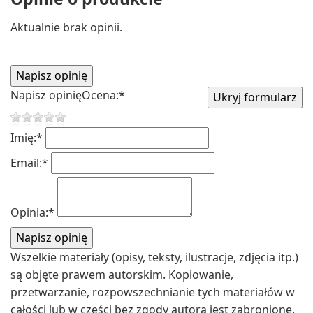
Aktualnie brak opinii.
Napisz opinię
Ocena:
*
Imię:
*
Email:
*
Opinia:
*
Wszelkie materiały (opisy, teksty, ilustracje, zdjęcia itp.)
są objęte prawem autorskim. Kopiowanie,
przetwarzanie, rozpowszechnianie tych materiałów w
całości lub w części bez zgody autora jest zabronione.