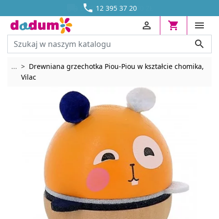




DOSTAWA OD 13,70 ZŁ
12 395 37 20




Rozwiń breadcrumbs
...
Drewniana grzechotka Piou-Piou w kształcie chomika,
Vilac