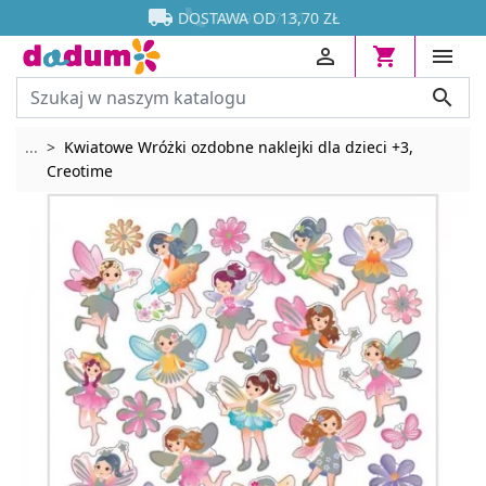




DOSTAWA OD 13,70 ZŁ




Rozwiń breadcrumbs
...
Kwiatowe Wróżki ozdobne naklejki dla dzieci +3,
Creotime