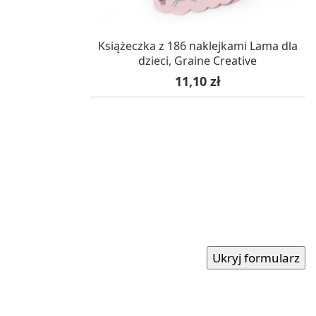
W MAGAZYNIE, DOSTAWA 24H
Książeczka z 186 naklejkami Lama dla
dzieci, Graine Creative
Cena
11,10 zł