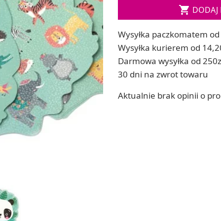
Soda, kwasek, formy do kul do kąpieli

DODAJ 
ia
Dodatki: barwniki i zapachy
ia
RZEŹBA, GLINY I ODLEWY
Wysyłka paczkomatem od 
ACHOWE
Lepienie i rzeźbienie
Wysyłka kurierem od 14,2
Odlewy dekoracyjne
Darmowa wysyłka od 250z
Tworzenie z gliny polimerowej
30 dni na zwrot towaru
Modelowanie dla dzieci
Aktualnie brak opinii o pr
 robótek ręcznych