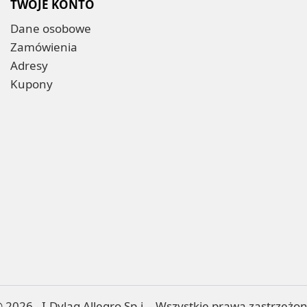
TWOJE KONTO
Dane osobowe
Zamówienia
Adresy
Kupony
 2026 - I.Dyląg Allegro Sp.j. - Wszystkie prawa zastrzeżo