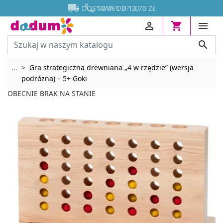




DOSTAWA OD 13,70 ZŁ




Rozwiń breadcrumbs
...
Gra strategiczna drewniana „4 w rzędzie” (wersja
podróżna) – 5+ Goki
OBECNIE BRAK NA STANIE