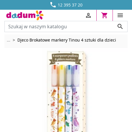




DOSTAWA OD 13,70 ZŁ
12 395 37 20




Rozwiń breadcrumbs
...
Djeco Brokatowe markery Tinou 4 sztuki dla dzieci