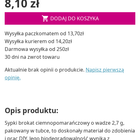
8,10 zł

DODAJ DO KOSZYKA
Wysyłka paczkomatem od 13,70zł
Wysyłka kurierem od 14,20zł
Darmowa wysyłka od 250zł
30 dni na zwrot towaru
Aktualnie brak opinii o produkcie.
Napisz pierwszą
opinię.
Opis produktu:
Sypki brokat ciemnopomarańczowy o wadze 2,7 g,
pakowany w tubce, to doskonały materiał do zdobienia
i prac DIY. Jego biodegradowalność wynika z