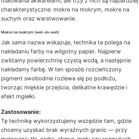
malowania akwarelami, ale trzy z nich są najbardziej
charakterystyczne: mokre na mokrym, mokre na
suchym oraz warstwowanie.
Mokre na mokrym (wet-on-wet)
Jak sama nazwa wskazuje, technika ta polega na
nakładaniu farby na wilgotny papier. Najpierw
zwilżamy powierzchnię czystą wodą, a następnie
nakładamy farbę. W ten sposób rozcieńczony
pigment swobodnie rozlewa się po podłożu,
tworząc miękkie przejścia, delikatne krawędzie i
efekt mgiełki.
Zastosowanie:
Tę technikę wykorzystujemy wszędzie tam, gdzie
chcemy uzyskać brak wyraźnych granic — przy
malowaniu tła, nieba, chmur, mgły czy rozmytych