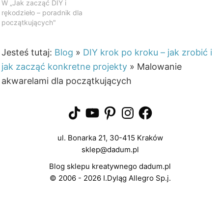
W „Jak zacząć DIY i
rękodzieło – poradnik dla
początkujących"
Jesteś tutaj:
Blog
»
DIY krok po kroku – jak zrobić i
jak zacząć konkretne projekty
»
Malowanie
akwarelami dla początkujących
TikTok
YouTube
Pinterest
Instagram
Facebook
ul. Bonarka 21, 30-415 Kraków
sklep@dadum.pl
Blog sklepu kreatywnego dadum.pl
© 2006 - 2026 I.Dyląg Allegro Sp.j.