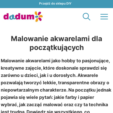
Przejdź
Przejdź do sklepu DIY
do
M
treści
Malowanie akwarelami dla
początkujących
Malowanie akwarelami jako hobby to pasjonujące,
kreatywne zajęcie, które doskonale sprawdzi się
zarówno u dzieci, jak i u dorosłych. Akwarele
pozwalają tworzyć lekkie, transparentne obrazy o
niepowtarzalnym charakterze. Na początku jednak
pojawia się wiele pytań: jakie farby i papier
wybrać, jak zacząć malować oraz czy ta technika
jest trudna. Dowiedz się wszystkiego, co