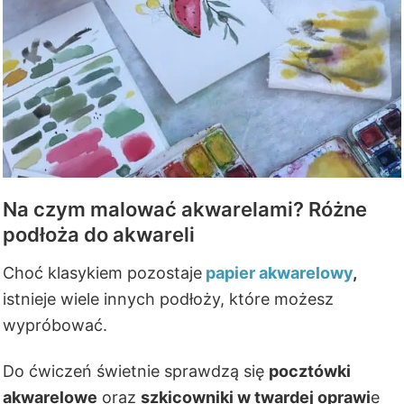
Na czym malować akwarelami? Różne
podłoża do akwareli
Choć klasykiem pozostaje
papier akwarelowy
,
istnieje wiele innych podłoży, które możesz
wypróbować.
Do ćwiczeń świetnie sprawdzą się
pocztówki
akwarelowe
oraz
szkicowniki w twardej oprawi
e