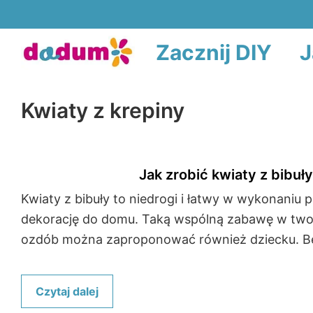
Przejdź
do
Zacznij DIY
J
treści
Kwiaty z krepiny
Jak zrobić kwiaty z bibuł
Kwiaty z bibuły to niedrogi i łatwy w wykonaniu
dekorację do domu. Taką wspólną zabawę w two
ozdób można zaproponować również dziecku. Bę
Czytaj dalej