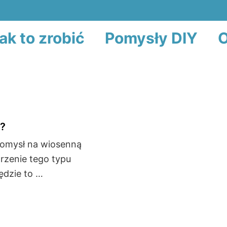
ak to zrobić
Pomysły DIY
O
y?
 pomysł na wiosenną
rzenie tego typu
dzie to …