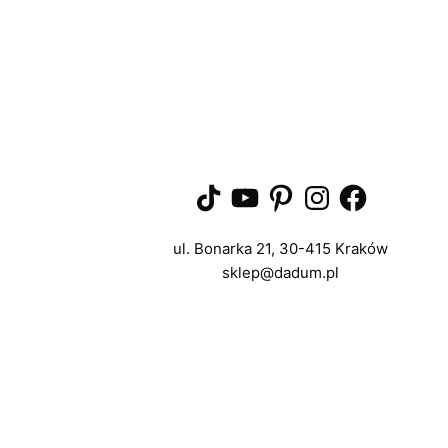
TikTok
YouTube
Pinterest
Instagram
Facebook
ul. Bonarka 21, 30-415 Kraków
sklep@dadum.pl