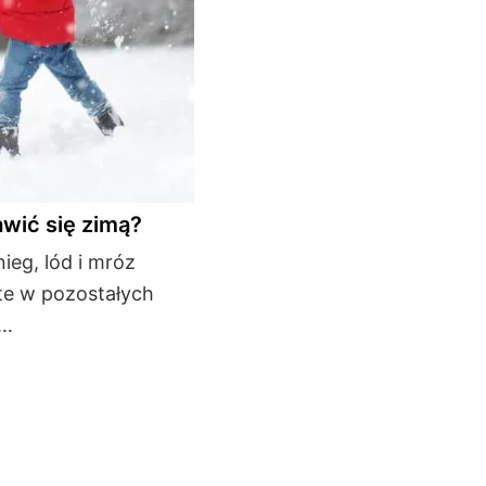
wić się zimą?
ieg, lód i mróz
te w pozostałych
 …