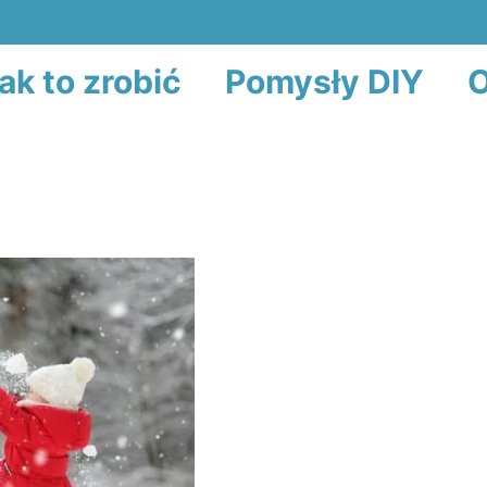
ak to zrobić
Pomysły DIY
O