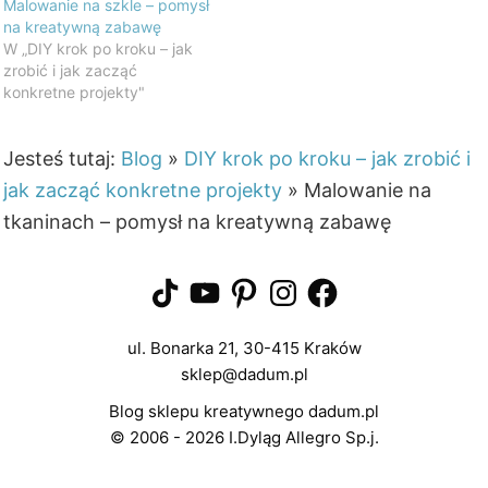
Malowanie na szkle – pomysł
na kreatywną zabawę
W „DIY krok po kroku – jak
zrobić i jak zacząć
konkretne projekty"
Jesteś tutaj:
Blog
»
DIY krok po kroku – jak zrobić i
jak zacząć konkretne projekty
»
Malowanie na
tkaninach – pomysł na kreatywną zabawę
TikTok
YouTube
Pinterest
Instagram
Facebook
ul. Bonarka 21, 30-415 Kraków
sklep@dadum.pl
Blog sklepu kreatywnego dadum.pl
© 2006 - 2026 I.Dyląg Allegro Sp.j.