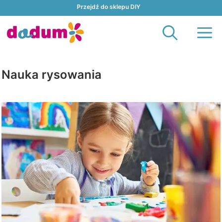
Przejdź
Przejdź do sklepu DIY
do
M
treści
Nauka rysowania