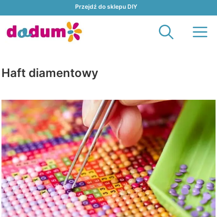
Przejdź
Przejdź do sklepu DIY
do
M
treści
Haft diamentowy