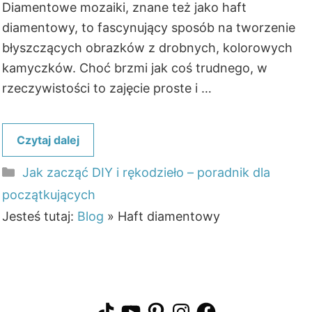
Diamentowe mozaiki, znane też jako haft
diamentowy, to fascynujący sposób na tworzenie
błyszczących obrazków z drobnych, kolorowych
kamyczków. Choć brzmi jak coś trudnego, w
rzeczywistości to zajęcie proste i …
Czytaj dalej
Kategorie
Jak zacząć DIY i rękodzieło – poradnik dla
początkujących
Jesteś tutaj:
Blog
»
Haft diamentowy
TikTok
YouTube
Pinterest
Instagram
Facebook