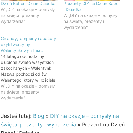
Dzień Babci i Dzień Dziadka
Prezenty DIY na Dzień Babci
W „DIY na okazje – pomysły
i Dziadka
na święta, prezenty i
W „DIY na okazje – pomysły
wydarzenia"
na święta, prezenty i
wydarzenia"
Girlandy, lampiony i abażury
czyli tworzymy
Walentynkowy klimat.
14 lutego obchodzimy
ulubione święto wszystkich
zakochanych - Walentynki.
Nazwa pochodzi od św.
Walentego, który w Kościele
katolickim w tym dniu
W „DIY na okazje – pomysły
obchodzi wspomnienie
na święta, prezenty i
liturgiczne. Na Zachodzie w
wydarzenia"
tym dniu czci się św.
Walentego jako patrona
Jesteś tutaj:
Blog
»
DIY na okazje – pomysły na
zakochanych. Dlatego dzień
ten stał się idealną okazją do
święta, prezenty i wydarzenia
»
Prezent na Dzień
wysyłania miłosnych listów i