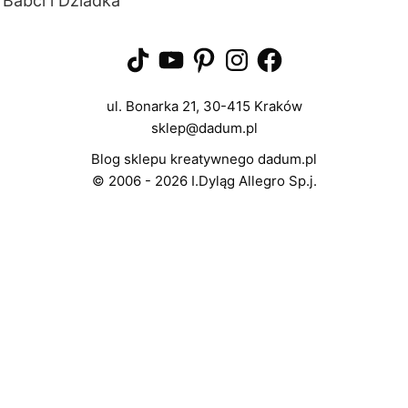
Babci i Dziadka
obdarowywania
ukochanych…
TikTok
YouTube
Pinterest
Instagram
Facebook
ul. Bonarka 21, 30-415 Kraków
sklep@dadum.pl
Blog sklepu kreatywnego dadum.pl
© 2006 - 2026 I.Dyląg Allegro Sp.j.