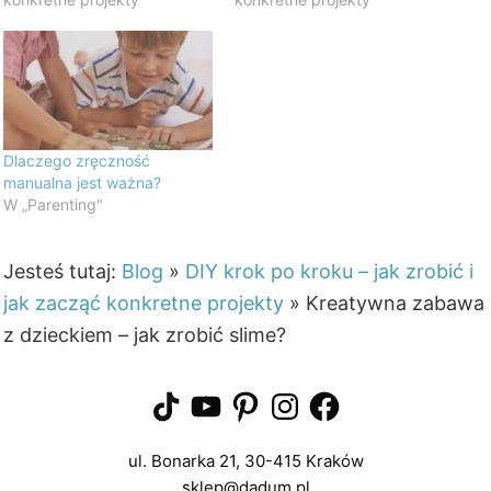
Dlaczego zręczność
manualna jest ważna?
W „Parenting"
Jesteś tutaj:
Blog
»
DIY krok po kroku – jak zrobić i
jak zacząć konkretne projekty
»
Kreatywna zabawa
z dzieckiem – jak zrobić slime?
TikTok
YouTube
Pinterest
Instagram
Facebook
ul. Bonarka 21, 30-415 Kraków
sklep@dadum.pl